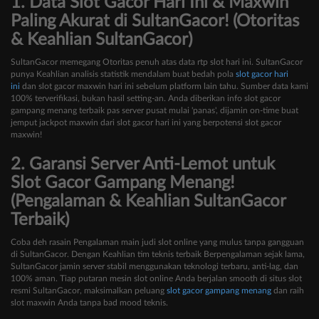
1. Data Slot Gacor Hari Ini & Maxwin
Paling Akurat di SultanGacor! (Otoritas
& Keahlian SultanGacor)
SultanGacor memegang Otoritas penuh atas data rtp slot hari ini. SultanGacor
punya Keahlian analisis statistik mendalam buat bedah pola
slot gacor hari
ini
dan slot gacor maxwin hari ini sebelum platform lain tahu. Sumber data kami
100% terverifikasi, bukan hasil setting-an. Anda diberikan info slot gacor
gampang menang terbaik pas server pusat mulai 'panas', dijamin on-time buat
jemput jackpot maxwin dari slot gacor hari ini yang berpotensi slot gacor
maxwin!
2. Garansi Server Anti-Lemot untuk
Slot Gacor Gampang Menang!
(Pengalaman & Keahlian SultanGacor
Terbaik)
Coba deh rasain Pengalaman main judi slot online yang mulus tanpa gangguan
di SultanGacor. Dengan Keahlian tim teknis terbaik Berpengalaman sejak lama,
SultanGacor jamin server stabil menggunakan teknologi terbaru, anti-lag, dan
100% aman. Tiap putaran mesin slot online Anda berjalan smooth di situs slot
resmi SultanGacor, maksimalkan peluang
slot gacor gampang menang
dan raih
slot maxwin Anda tanpa bad mood teknis.