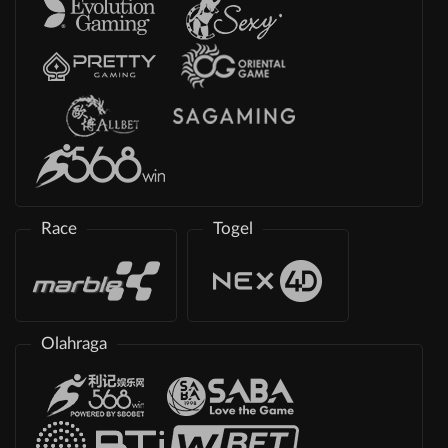
Race
Togel
Olahraga