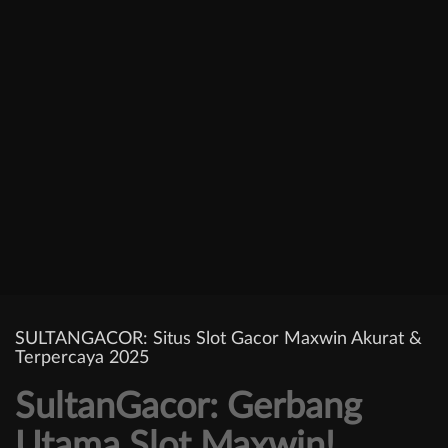
SULTANGACOR: Situs Slot Gacor Maxwin Akurat &
Terpercaya 2025
SultanGacor: Gerbang
Utama Slot Maxwin!