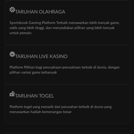
TARUHAN OLAHRAGA
Sportsbook Gaming Platform Terbaik menawarkan lebih banyak game,
odds yang lebih tinggi, dan menyediakan pilihan yang lebih banyak
untuk pemain.
TARUHAN LIVE KASINO
Platform Pilihan bagi perusahaan-perusahaan terbaik di dunia, dengan
pilihan variasi game terbanyak
TARUHAN TOGEL
Platform togel yang menarik dari perusahan terbaik di dunia yang
menawarkan hadiah kemenangan besar