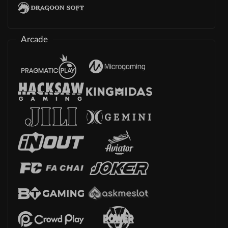
Arcade